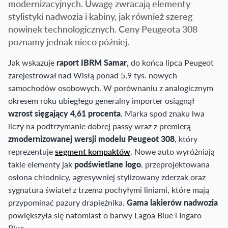
modernizacyjnych. Uwagę zwracają elementy
stylistyki nadwozia i kabiny, jak również szereg
nowinek technologicznych. Ceny Peugeota 308
poznamy jednak nieco później.
Jak wskazuje
raport IBRM Samar
, do końca lipca Peugeot
zarejestrował nad Wisłą ponad 5,9 tys. nowych
samochodów osobowych. W porównaniu z analogicznym
okresem roku ubiegłego generalny importer osiągnął
wzrost sięgający 4,61 procenta
. Marka spod znaku lwa
liczy na podtrzymanie dobrej passy wraz z premierą
zmodernizowanej wersji modelu Peugeot 308
, który
reprezentuje
segment kompaktów
. Nowe auto wyróżniają
takie elementy jak
podświetlane logo
, przeprojektowana
osłona chłodnicy, agresywniej stylizowany zderzak oraz
sygnatura świateł z trzema pochyłymi liniami, które mają
przypominać pazury drapieżnika.
Gama lakierów nadwozia
powiększyła się natomiast o barwy Lagoa Blue i Ingaro
Blue.