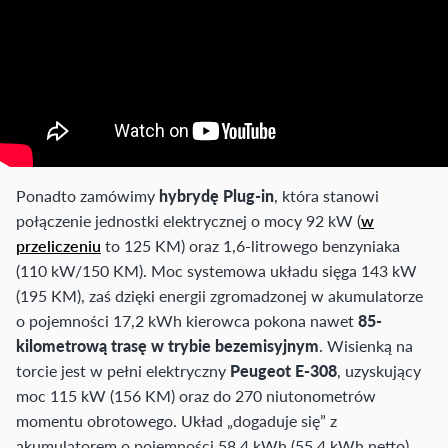
Ponadto zamówimy
hybrydę Plug-in
, która stanowi
połączenie jednostki elektrycznej o mocy 92 kW (
w
przeliczeniu
to 125 KM) oraz 1,6-litrowego benzyniaka
(110 kW/150 KM). Moc systemowa układu sięga 143 kW
(195 KM), zaś dzięki energii zgromadzonej w akumulatorze
o pojemności 17,2 kWh kierowca pokona nawet
85-
kilometrową trasę w trybie bezemisyjnym
. Wisienką na
torcie jest w pełni elektryczny
Peugeot E-308
, uzyskujący
moc 115 kW (156 KM) oraz do 270 niutonometrów
momentu obrotowego. Układ „dogaduje się” z
akumulatorem o pojemności 58,4 kWh (55,4 kWh netto),