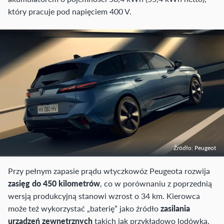
który pracuje pod napięciem 400 V.
Źródło: Peugeot
Przy pełnym zapasie prądu wtyczkowóz Peugeota rozwija
zasięg do 450 kilometrów
, co w porównaniu z poprzednią
wersją produkcyjną stanowi wzrost o 34 km. Kierowca
może też wykorzystać „baterię” jako źródło
zasilania
urządzeń zewnętrznych
takich jak przykładowo lodówka,