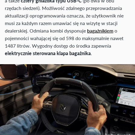
a także
cztery gniazdka typu USB-C
(po dwa w obu
rzędach siedzeń). Możliwość zdalnego przeprowadzania
aktualizacji oprogramowania oznacza, że użytkownik nie
musi za każdym razem umawiać się na wizytę w stacji
dealerskiej. Odmiana kombi dysponuje
bagażnikiem
o
pojemności wahającej się od 598 do maksymalnie nawet
1487 litrów. Wygodny dostęp do środka zapewnia
elektrycznie sterowana klapa bagażnika
.