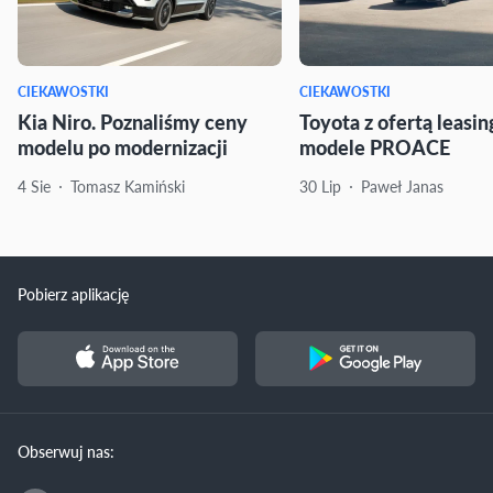
CIEKAWOSTKI
CIEKAWOSTKI
Kia Niro. Poznaliśmy ceny
Toyota z ofertą leasi
modelu po modernizacji
modele PROACE
4 Sie
Tomasz Kamiński
30 Lip
Paweł Janas
Pobierz aplikację
Obserwuj nas: