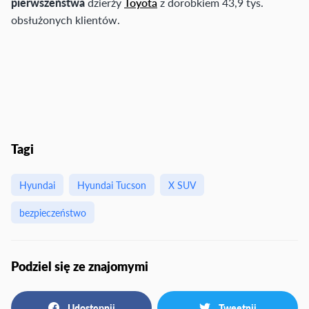
pierwszeństwa
dzierży
Toyota
z dorobkiem 43,9 tys.
obsłużonych klientów.
Tagi
Hyundai
Hyundai Tucson
X SUV
bezpieczeństwo
Podziel się ze znajomymi
Udostępnij
Tweetnij