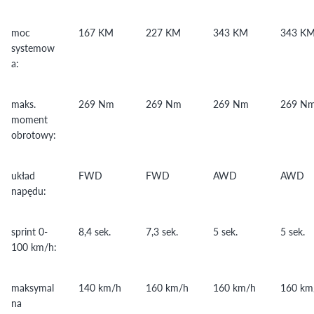
moc
167 KM
227 KM
343 KM
343 K
systemow
a:
maks.
269 Nm
269 Nm
269 Nm
269 N
moment
obrotowy:
układ
FWD
FWD
AWD
AWD
napędu:
sprint 0-
8,4 sek.
7,3 sek.
5 sek.
5 sek.
100 km/h:
maksymal
140 km/h
160 km/h
160 km/h
160 km
na