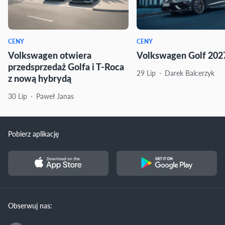
CENY
CENY
Volkswagen otwiera
Volkswagen Golf 2027
przedsprzedaż Golfa i T-Roca
29 Lip
Darek Balcerzyk
z nową hybrydą
30 Lip
Paweł Janas
Pobierz aplikację
Obserwuj nas: