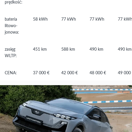
prędkość:
bateria
58 kWh
77 kWh
77 kWh
77 kW
litowo-
jonowa:
zasięg
451 km
588 km
490 km
490 km
WLTP:
CENA:
37 000 €
42 000 €
48 000 €
49 000