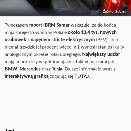
Źródło: Subaru
Tymczasem
raport IBRM Samar
wskazuje, że do końca
maja zarejestrowano w Polsce
około 13,4 tys. nowych
osobówek z napędem stricte elektrycznym
(BEV). To o
niemal trzydzieści procent więcej niż wynosił stan parku w
analogicznym okresie roku ubiegłego.
Największy udział
mają importerzy współpracujący z takimi markami jak
BMW
,
Mercedes
oraz
Tesla
. Dalsze informacje wraz z
interaktywną grafiką
znajdują się
TUTAJ
.
Tagi