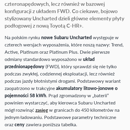
czteronapędowych, lecz również w bazowej
konfiguracji z układem FWD. Co ciekawe, bojowo
stylizowany Uncharted dzieli główne elementy płyty
podłogowej z nową Toyotą C-HR+.
Na polskim rynku
nowe Subaru Uncharted
występuje w
czterech wersjach wyposażenia, które noszą nazwy: Trend,
Active, Platinum oraz Platinum Plus. Dwie pierwsze
odmiany standardowo wyposażono w
układ
przednionapędowy
(FWD), który sprawdzi się nie tylko
podczas zwykłej, codziennej eksploatacji, lecz również
podczas jazdy błotnistymi drogami. Podstawowy wariant
zaopatrzono w trakcyjne
akumulatory litowo-jonowe o
pojemności 58 kWh
. Prąd zgromadzony w „baterii”
powinien wystarczyć, aby kierowca Subaru Uncharted
mógł rozwinąć
zasięg
w granicach do 450 kilometrów na
jednym ładowaniu. Podstawowe parametry techniczne
oraz
ceny
zawiera poniższa tabelka.