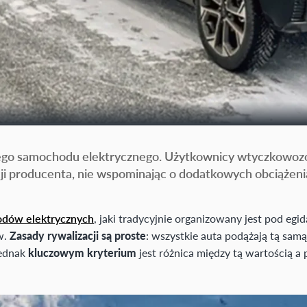
żdego samochodu elektrycznego. Użytkownicy wtyczkowozów
ji producenta, nie wspominając o dodatkowych obciążeni
dów elektrycznych
, jaki tradycyjnie organizowany jest pod egi
w.
Zasady rywalizacji są proste
: wszystkie auta podążają tą samą
jednak
kluczowym kryterium
jest różnica między tą wartością 