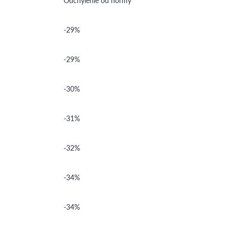
Odchylenie od normy
-29%
-29%
-30%
-31%
-32%
-34%
-34%