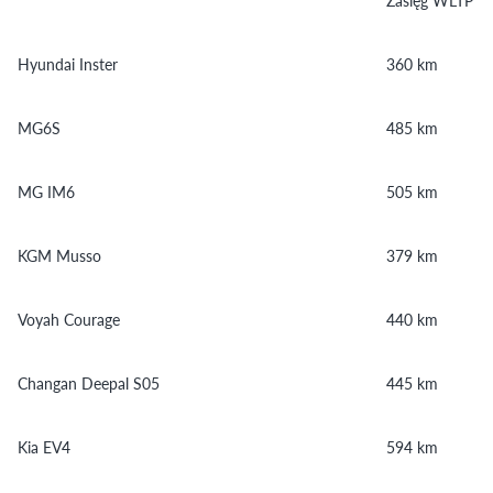
Zasięg WLTP
Hyundai Inster
360 km
MG6S
485 km
MG IM6
505 km
KGM Musso
379 km
Voyah Courage
440 km
Changan Deepal S05
445 km
Kia EV4
594 km