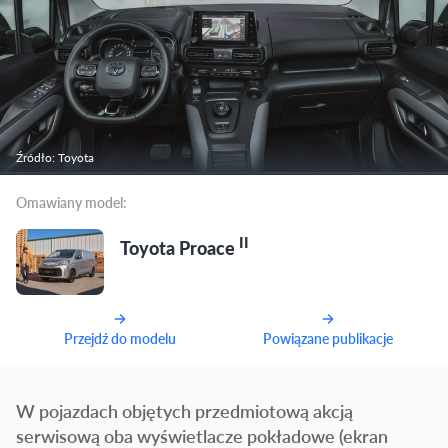
Źródło: Toyota
Omawiany model:
II
Toyota Proace
Przejdź do modelu
Powiązane publikacje
W pojazdach objętych przedmiotową akcją
serwisową oba wyświetlacze pokładowe (ekran