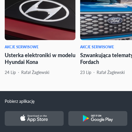
AKCJE SERWISOWE
AKCJE SERWISOWE
Usterka elektroniki w modelu
Szwankująca telemat
Hyundai Kona
Fordach
24 Lip
Rafał Żaglewski
23 Lip
Rafał Żaglewski
Pobierz aplikację