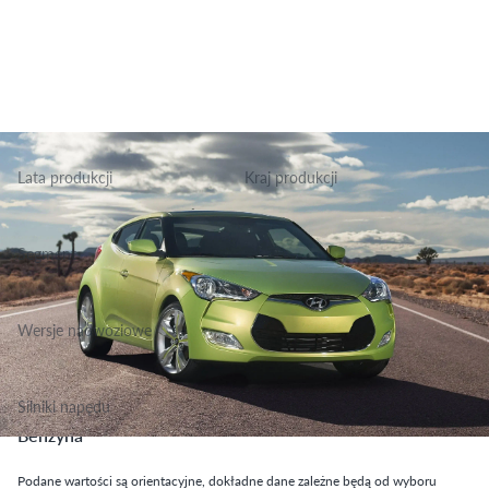
Lata produkcji
Kraj produkcji
2011-2018
Korea Południowa
Segment
Grupa Sportowo Rekreacyjne, Klasa Niższa Średnia
Wersje nadwoziowe
Hatchback
Silniki napędu
Benzyna
Podane wartości są orientacyjne, dokładne dane zależne będą od wyboru