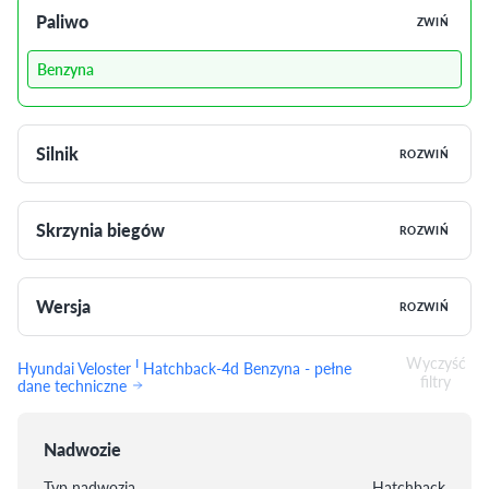
Paliwo
ZWIŃ
Benzyna
Silnik
ROZWIŃ
Skrzynia biegów
ROZWIŃ
Wersja
ROZWIŃ
Wyczyść
I
Hyundai Veloster
Hatchback-4d Benzyna - pełne
filtry
dane techniczne
Nadwozie
Typ nadwozia
Hatchback