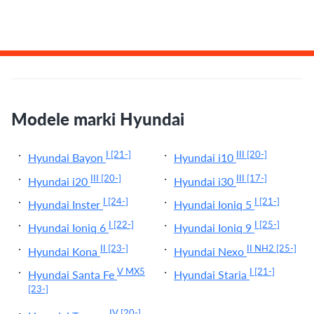
Modele marki Hyundai
I
[21-]
III
[20-]
Hyundai Bayon
Hyundai i10
III
[20-]
III
[17-]
Hyundai i20
Hyundai i30
I
[24-]
I
[21-]
Hyundai Inster
Hyundai Ioniq 5
I
[22-]
I
[25-]
Hyundai Ioniq 6
Hyundai Ioniq 9
II
[23-]
II NH2
[25-]
Hyundai Kona
Hyundai Nexo
V MX5
I
[21-]
Hyundai Santa Fe
Hyundai Staria
[23-]
IV
[20-]