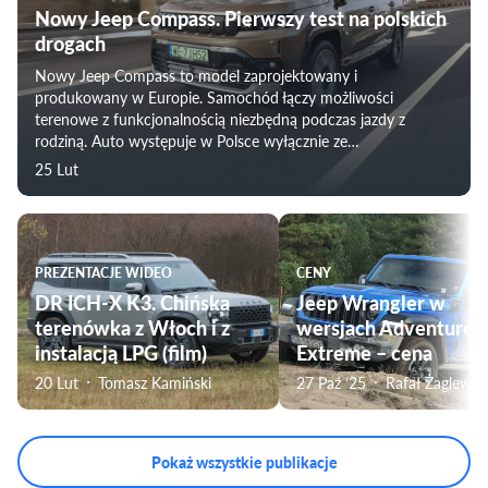
Nowy Jeep Compass. Pierwszy test na polskich
drogach
Nowy Jeep Compass to model zaprojektowany i
produkowany w Europie. Samochód łączy możliwości
terenowe z funkcjonalnością niezbędną podczas jazdy z
rodziną. Auto występuje w Polsce wyłącznie ze
zelektryfikowanymi napędami: hybrydą, hybrydą typu plug-in
25 Lut
oraz w wersji czysto elektrycznej.
PREZENTACJE WIDEO
CENY
DR ICH-X K3. Chińska
Jeep Wrangler w
terenówka z Włoch i z
wersjach Adventure i
instalacją LPG (film)
Extreme – cena
20 Lut
Tomasz Kamiński
27 Paź ‘25
Rafał Żaglewsk
Pokaż wszystkie publikacje