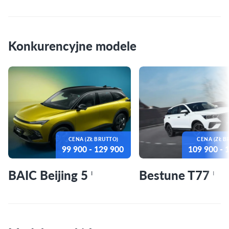
Konkurencyjne modele
CENA (ZŁ BRUTTO)
CENA (ZŁ B
99 900
- 129 900
109 900
- 
BAIC Beijing 5
Bestune T77
I
I