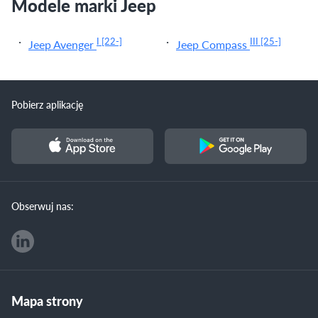
Modele marki Jeep
I
[22-]
III
[25-]
Jeep Avenger
Jeep Compass
Pobierz aplikację
Obserwuj nas:
Mapa strony