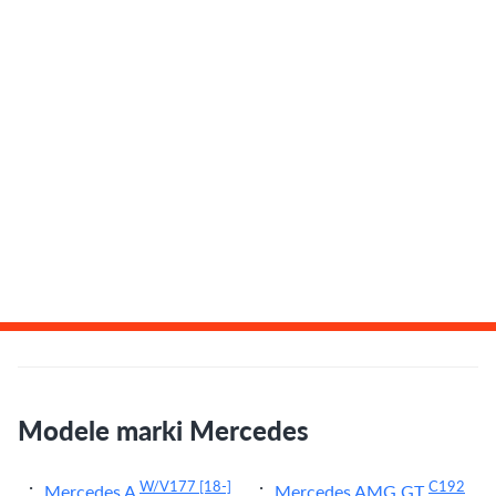
Modele marki Mercedes
W/V177
[18-]
C192
Mercedes A
Mercedes AMG GT