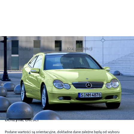
Lata produkcji
Kraj produkcji
2001-2004
Niemcy
Segment
Grupa Sportowo Rekreacyjne, Klasa Średnia
Wersje nadwoziowe
Coupe
Silniki napędu
Benzyna, Diesel
Podane wartości są orientacyjne, dokładne dane zależne będą od wyboru