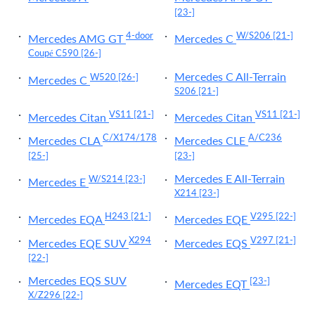
[23-]
4-door
W/S206
[21-]
Mercedes AMG GT
Mercedes C
Coupé C590
[26-]
Mercedes C All-Terrain
W520
[26-]
Mercedes C
S206
[21-]
VS11
[21-]
VS11
[21-]
Mercedes Citan
Mercedes Citan
C/X174/178
A/C236
Mercedes CLA
Mercedes CLE
[25-]
[23-]
Mercedes E All-Terrain
W/S214
[23-]
Mercedes E
X214
[23-]
H243
[21-]
V295
[22-]
Mercedes EQA
Mercedes EQE
X294
V297
[21-]
Mercedes EQE SUV
Mercedes EQS
[22-]
Mercedes EQS SUV
[23-]
Mercedes EQT
X/Z296
[22-]