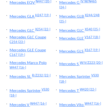
N447
[20-]
IV W/N465
Mercedes EQV
Mercedes G
[24-]
H247
[19-]
X244/248
Mercedes GLA
Mercedes GLB
[25-]
X254
[22-]
X540
[25-]
Mercedes GLC
Mercedes GLC
Mercedes GLC Coupe
V167
[18-]
Mercedes GLE
C254
[23-]
Mercedes GLE Coupe
X167
[19-]
Mercedes GLS
C167
[19-]
Mercedes Marco Polo
W/V/Z223
[20-]
Mercedes S
W447
[16-]
R/Z232
[22-]
VS30
Mercedes SL
Mercedes Sprinter
[18-]
VS30
W420
[22-]
Mercedes Sprinter
Mercedes T
[18-]
W447
[16-]
W447
[16-]
Mercedes V
Mercedes Vito