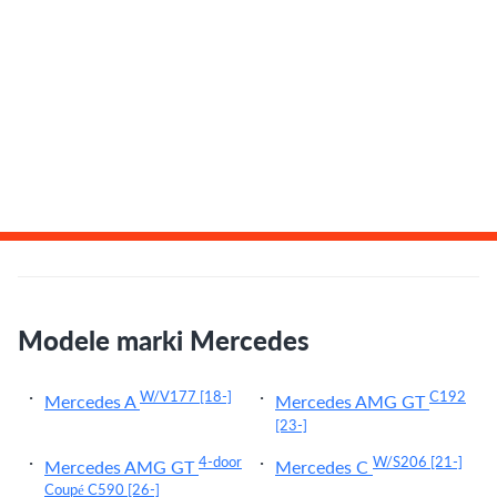
Modele marki Mercedes
W/V177
[18-]
C192
Mercedes A
Mercedes AMG GT
[23-]
4-door
W/S206
[21-]
Mercedes AMG GT
Mercedes C
Coupé C590
[26-]