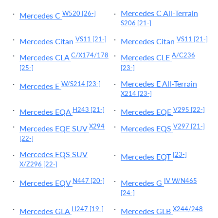
Mercedes C All-Terrain
W520
[26-]
Mercedes C
S206
[21-]
VS11
[21-]
VS11
[21-]
Mercedes Citan
Mercedes Citan
C/X174/178
A/C236
Mercedes CLA
Mercedes CLE
[25-]
[23-]
Mercedes E All-Terrain
W/S214
[23-]
Mercedes E
X214
[23-]
H243
[21-]
V295
[22-]
Mercedes EQA
Mercedes EQE
X294
V297
[21-]
Mercedes EQE SUV
Mercedes EQS
[22-]
Mercedes EQS SUV
[23-]
Mercedes EQT
X/Z296
[22-]
N447
[20-]
IV W/N465
Mercedes EQV
Mercedes G
[24-]
H247
[19-]
X244/248
Mercedes GLA
Mercedes GLB