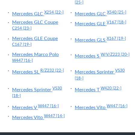
[25-]
X254
[22-]
X540
[25-]
Mercedes GLC
Mercedes GLC
Mercedes GLC Coupe
V167
[18-]
Mercedes GLE
C254
[23-]
Mercedes GLE Coupe
X167
[19-]
Mercedes GLS
C167
[19-]
Mercedes Marco Polo
W/V/Z223
[20-]
Mercedes S
W447
[16-]
R/Z232
[22-]
VS30
Mercedes SL
Mercedes Sprinter
[18-]
VS30
W420
[22-]
Mercedes Sprinter
Mercedes T
[18-]
W447
[16-]
W447
[16-]
Mercedes V
Mercedes Vito
W447
[14-]
Mercedes Vito