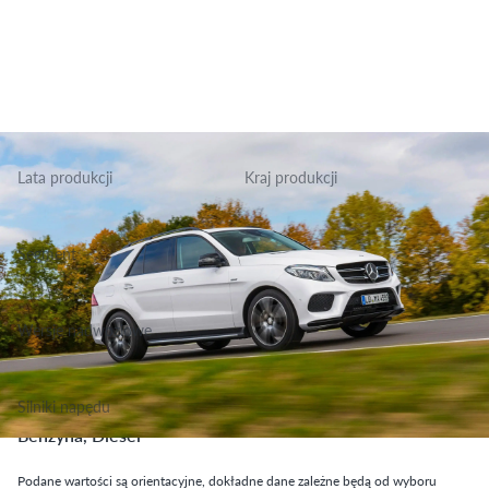
Lata produkcji
Kraj produkcji
2015-2018
USA
Segment
Grupa Terenowo Rekreacyjne, Klasa Wyższa
Wersje nadwoziowe
SUV
Silniki napędu
Benzyna, Diesel
Podane wartości są orientacyjne, dokładne dane zależne będą od wyboru