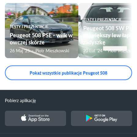
TESTY I PREZENTACJE
TESTY I PREZENTACJE
Peugeot 508 SW PHE
Peugeot 508 PSE - wilk w
największy lew łapie
owczej skórze
zadyszkę
26 Maj ‘25
Piotr Mieszkowski
20 Lut ‘24
Piotr Mieszkow
Pokaż wszystkie publikacje Peugeot 508
Pobierz aplikację