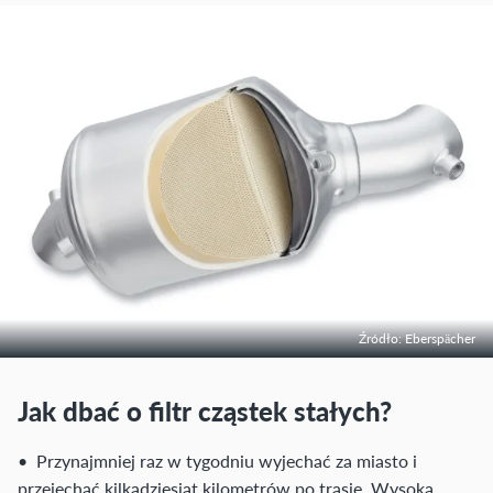
Źródło: Eberspächer
Jak dbać o filtr cząstek stałych?
• Przynajmniej raz w tygodniu wyjechać za miasto i
przejechać kilkadziesiąt kilometrów po trasie. Wysoka