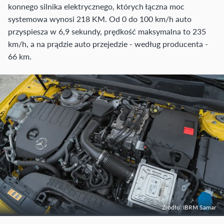
konnego silnika elektrycznego, których łączna moc
systemowa wynosi 218 KM. Od 0 do 100 km/h auto
przyspiesza w 6,9 sekundy, prędkość maksymalna to 235
km/h, a na prądzie auto przejedzie - według producenta -
66 km.
Źródło: IBRM Samar