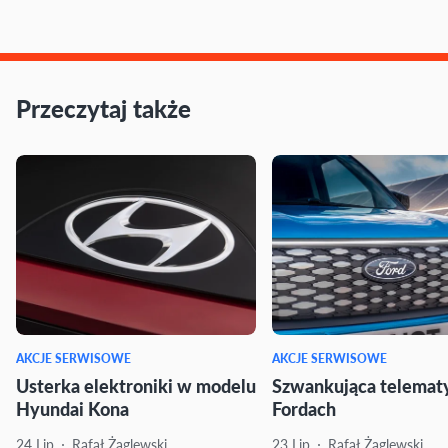
Przeczytaj także
AKCJE SERWISOWE
AKCJE SERWISOWE
Usterka elektroniki w modelu
Szwankująca telemat
Hyundai Kona
Fordach
24 Lip
Rafał Żaglewski
23 Lip
Rafał Żaglewski