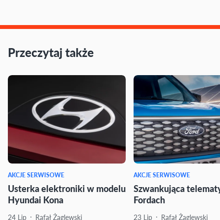
Przeczytaj także
AKCJE SERWISOWE
AKCJE SERWISOWE
Usterka elektroniki w modelu
Szwankująca telemat
Hyundai Kona
Fordach
24 Lip
Rafał Żaglewski
23 Lip
Rafał Żaglewski