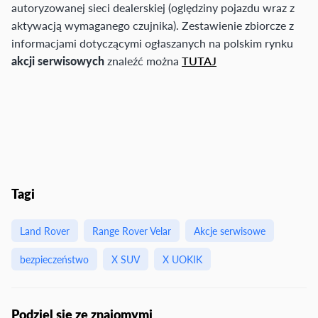
autoryzowanej sieci dealerskiej (oględziny pojazdu wraz z
aktywacją wymaganego czujnika). Zestawienie zbiorcze z
informacjami dotyczącymi ogłaszanych na polskim rynku
akcji serwisowych
znaleźć można
TUTAJ
Tagi
Land Rover
Range Rover Velar
Akcje serwisowe
bezpieczeństwo
X SUV
X UOKIK
Podziel się ze znajomymi