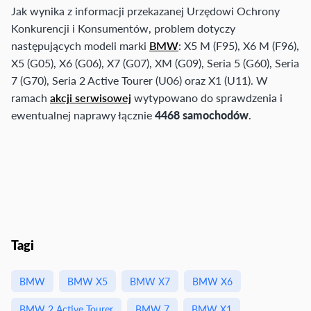
Jak wynika z informacji przekazanej Urzędowi Ochrony
Konkurencji i Konsumentów, problem dotyczy
następujących modeli marki
BMW
: X5 M (F95), X6 M (F96),
X5 (G05), X6 (G06), X7 (G07), XM (G09), Seria 5 (G60), Seria
7 (G70), Seria 2 Active Tourer (U06) oraz X1 (U11). W
ramach
akcji serwisowej
wytypowano do sprawdzenia i
ewentualnej naprawy łącznie
4468 samochodów
.
Tagi
BMW
BMW X5
BMW X7
BMW X6
BMW 2 Active Tourer
BMW 7
BMW X1