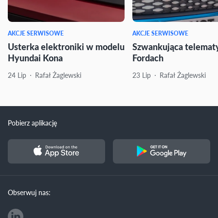
AKCJE SERWISOWE
AKCJE SERWISOWE
Usterka elektroniki w modelu
Szwankująca telemat
Hyundai Kona
Fordach
24 Lip
Rafał Żaglewski
23 Lip
Rafał Żaglewski
Pobierz aplikację
Obserwuj nas: