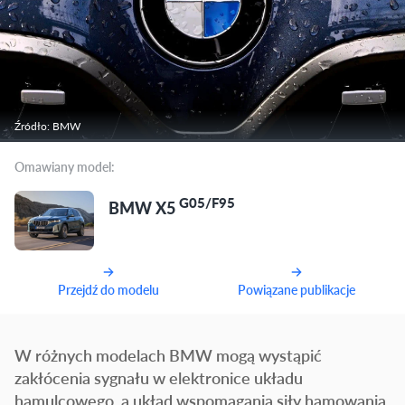
Źródło: BMW
Omawiany model:
G05/F95
BMW X5
Przejdź do modelu
Powiązane publikacje
W różnych modelach BMW mogą wystąpić
zakłócenia sygnału w elektronice układu
hamulcowego, a układ wspomagania siły hamowania