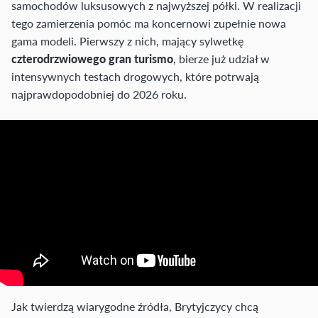
samochodów luksusowych z najwyższej półki. W realizacji
tego zamierzenia pomóc ma koncernowi zupełnie nowa
gama modeli. Pierwszy z nich, mający sylwetkę
czterodrzwiowego gran turismo
, bierze już udział w
intensywnych testach drogowych, które potrwają
najprawdopodobniej do 2026 roku.
Jak twierdzą wiarygodne źródła, Brytyjczycy chcą