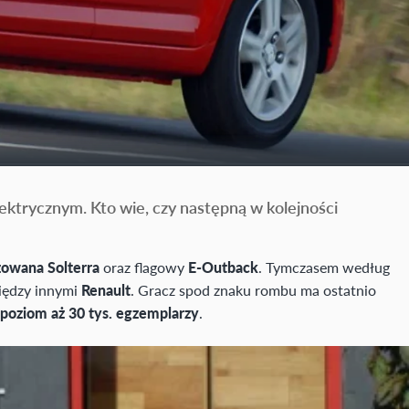
trycznym. Kto wie, czy następną w kolejności
owana Solterra
oraz flagowy
E-Outback
. Tymczasem według
iędzy innymi
Renault
. Gracz spod znaku rombu ma ostatnio
poziom aż 30 tys. egzemplarzy
.