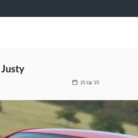
 Justy
25 Lip '25