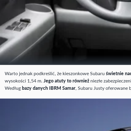
Warto jednak podkreślić, że kieszonkowe Subaru
świetnie na
wysokości 1,54 m.
Jego atuty to również
niezłe zabezpieczen
Według
bazy danych IBRM Samar
, Subaru Justy oferowane 