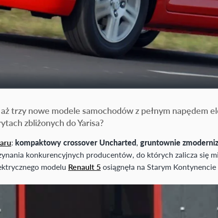
aż trzy nowe modele samochodów z pełnym napędem elek
ytach zbliżonych do Yarisa?
baru
:
kompaktowy crossover Uncharted
,
gruntownie zmoderniz
zynania konkurencyjnych producentów, do których zalicza się m
elektrycznego modelu
Renault 5
osiągnęła na Starym Kontynencie