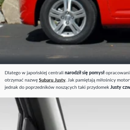
Dlatego w japońskiej centrali
narodził się pomysł
opracowania
otrzymać nazwę
Subaru Justy
. Jak pamiętają miłośnicy motor
jednak do poprzedników noszących taki przydomek
Justy czw