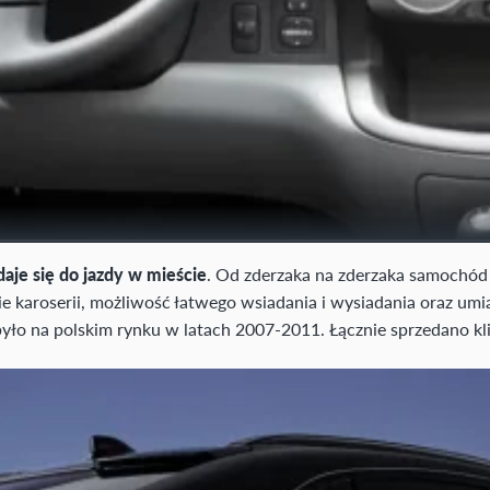
daje się do jazdy w mieście
. Od zderzaka na zderzaka samochód 
ie karoserii, możliwość łatwego wsiadania i wysiadania oraz u
było na polskim rynku w latach 2007-2011. Łącznie sprzedano k