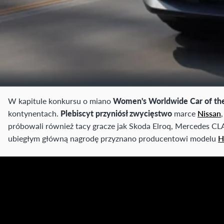
W kapitule konkursu o miano
Women's Worldwide Car of the
kontynentach.
Plebiscyt przyniósł zwycięstwo
marce
Nissan
próbowali również tacy gracze jak Skoda Elroq, Mercedes CL
ubiegłym główną nagrodę przyznano producentowi modelu
H