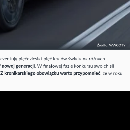
Źródło: WWCOTY
zentują pięćdziesiąt pięć krajów świata na różnych
f nowej generacji
. W finałowej fazie konkursu swoich sił
.
Z kronikarskiego obowiązku warto przypomnieć
, że w roku