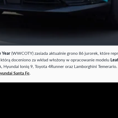
 Year
(WWCOTY) zasiada aktualnie grono 86 jurorek, które repre
, którą doceniono za wkład włożony w opracowanie modelu
Lea
A, Hyundai Ioniq 9, Toyota 4Runner oraz Lamborghini Temerario
yundai Santa Fe
.