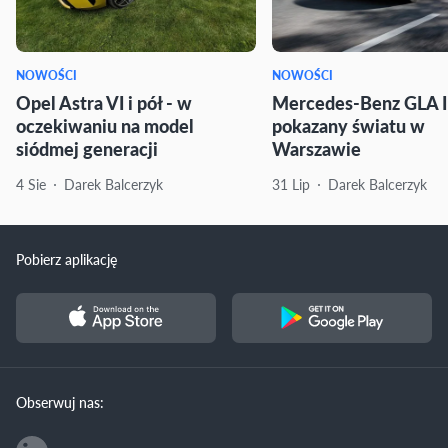
NOWOŚCI
NOWOŚCI
Opel Astra VI i pół - w
Mercedes-Benz GLA I
oczekiwaniu na model
pokazany światu w
siódmej generacji
Warszawie
4 Sie
Darek Balcerzyk
31 Lip
Darek Balcerzyk
Pobierz aplikację
Obserwuj nas: