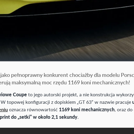
o pełnoprawny konkurent chociażby dla modelu Porsche
enerują maksymalną moc rzędu 1169 koni mechanicznych!
wiowe Coupe
to jego autorski projekt, a nie konstrukcja wykorzy
W topowej konfiguracji z dopiskiem „GT 63” w nazwie pracuje
eniu
oznacza równowartość
1169 koni mechanicznych
, oraz d
print do „setki” w około 2,1 sekundy
.