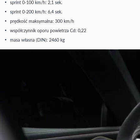
sprint 0-100 km/h: 2,1 sek.
sprint 0-200 km/h: 6,4 sek.
prędkość maksymalna: 300 km/h
współczynnik oporu powietrza Cd: 0,22
masa własna (DIN): 2460 kg