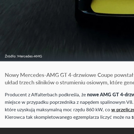
Źródło: Mercedes-AMG
Nowy Mercedes-AMG GT 4-drzwiowe Coupe powstał jak
układ trzech silników o strumieniu osiowym, które g
Producent z Affalterbach podkreśla, że
nowe AMG GT 4-drz
miejsce w przypadku poprzednika z napędem spalinowym V8. 
które uzyskują maksymalną moc rzędu 860 kW, co
w przelicz
Kierowca tak skompletowanego egzemplarza liczyć może na
s