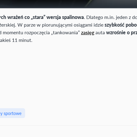
ch wrażeń co „stara” wersja spalinowa
. Dlatego m.in. jeden z 
ażerskiej. W parze w piorunującymi osiągami idzie
szybkość pobo
d momentu rozpoczęcia „tankowania”
zasięg
auta
wzrośnie o pr
akieś 11 minut.
y sportowe