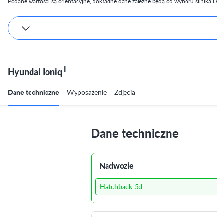
Podane wartości są orientacyjne, dokładne dane zależne będą od wyboru silnika i w
I
Hyundai Ioniq
Dane techniczne
Wyposażenie
Zdjęcia
Dane techniczne
Nadwozie
Hatchback-5d