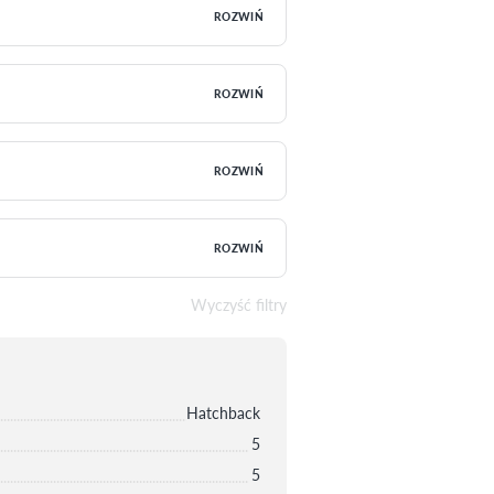
ROZWIŃ
ROZWIŃ
ROZWIŃ
ROZWIŃ
Wyczyść filtry
Hatchback
5
5