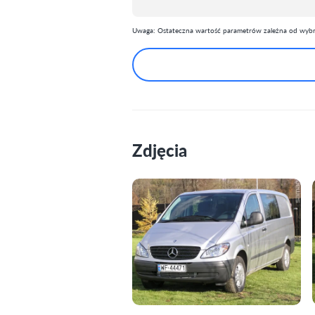
Uwaga: Ostateczna wartość parametrów zależna od wybra
Zdjęcia