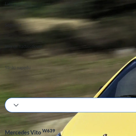
Lata produkcji
2003-2011
Segment
Grupa Van, Klasa Średnie dostawcze
Wersje nadwoziowe
Kombi Van, Furgon, Minibus
Silniki napędu
Benzyna, Diesel
Podane wartości są orientacyjne, dokładne dane zależne będą od wyboru silnika i w
W639
Mercedes Vito