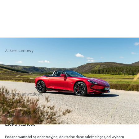
Zakres cenowy
277 900 - 299 900 zł
Segment
Grupa Sportowo Rekreacyjne, Klasa Niższa Średnia
Wersje nadwoziowe
Kabrio
Silniki napędu
Elektryczność
Podane wartości są orientacyjne, dokładne dane zależne będą od wyboru