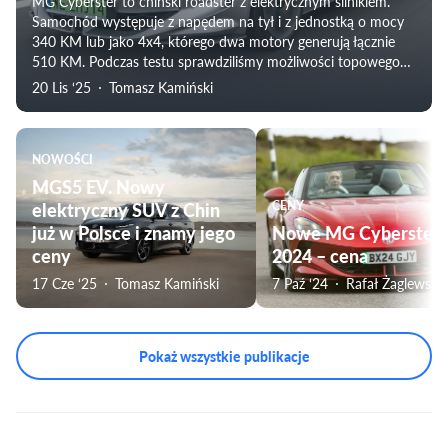
MG Cyberster to chiński roadster z elektrycznym silnikiem.
Samochód występuje z napędem na tył i z jednostką o mocy
340 KM lub jako 4x4, którego dwa motory generują łącznie
510 KM. Podczas testu sprawdziliśmy możliwości topowego
wydania samochodu.
20 Lis ‘25
Tomasz Kamiński
NOWOŚCI
MGS5 EV. Nowy
elektryczny SUV z Chin
CENY
już w Polsce i znamy jego
Nowe MG Cyberster
ceny
2024 – cena
17 Cze ‘25
Tomasz Kamiński
7 Paź ‘24
Rafał Żaglewski
Pokaż wszystkie publikacje