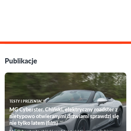
Publikacje
TESTY I PREZENTACJE
MG Cyberster. Chiński, elektryczny roadster z
nietypowo otwieranymi drzwiami sprawdzi się
nie tylko latem (film)