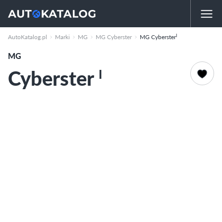
I
AutoKatalog.pl
Marki
MG
MG Cyberster
MG Cyberster
MG
Cyberster
I