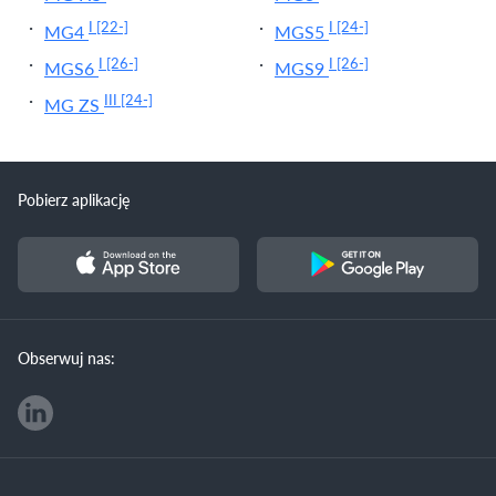
I
[22-]
I
[24-]
MG4
MGS5
I
[26-]
I
[26-]
MGS6
MGS9
III
[24-]
MG ZS
Pobierz aplikację
Obserwuj nas: