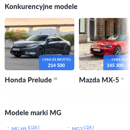
Konkurencyjne modele
CENA (ZŁ BRUTTO)
CENA (ZŁ B
214 500
145 300
- 
Honda Prelude
Mazda MX-5
VI
IV
Modele marki MG
II
[24-]
I
[24-]
MG HS
MG3