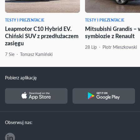
TESTY I PREZENTACJE
TESTY I PREZENTACJE
Leapmotor C10 Hybrid EV.
Mitsubishi Grandis – 
Chiński SUV z przedłużaczem
symbiozie z Renault
zasięgu
28 Lip
Piotr Mieszkowski
7 Sie
Tomasz Kamiński
Pobierz aplikację
Obserwuj nas: