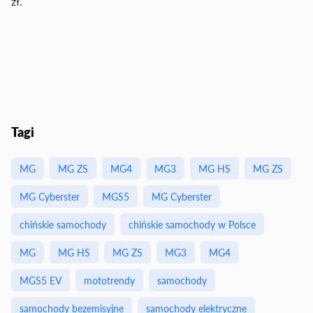
zł.
Tagi
MG
MG ZS
MG4
MG3
MG HS
MG ZS
MG Cyberster
MGS5
MG Cyberster
chińskie samochody
chińskie samochody w Polsce
MG
MG HS
MG ZS
MG3
MG4
MGS5 EV
mototrendy
samochody
samochody bezemisyjne
samochody elektryczne