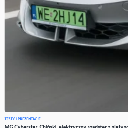
TESTY I PREZENTACJE
MG Cyberster. Chiński, elektryczny roadster z nietyp