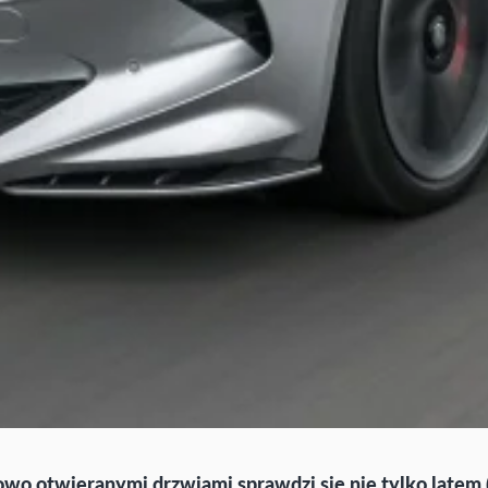
owo otwieranymi drzwiami sprawdzi się nie tylko latem (