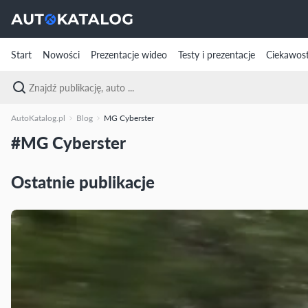
Start
Nowości
Prezentacje wideo
Testy i prezentacje
Ciekawost
AutoKatalog.pl
Blog
MG Cyberster
#MG Cyberster
Ostatnie publikacje