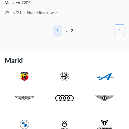
McLaren 720S.
29 Lis ‘21
Piotr Mieszkowski
1
z
2
Marki