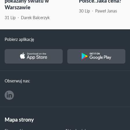
pokazany światu w
Polsce. Jaka cena?
Warszawie
30 Lip
Paweł Janas
31 Lip
Darek Balcerzyk
Pobierz aplikację
Obserwuj nas:
Mapa strony