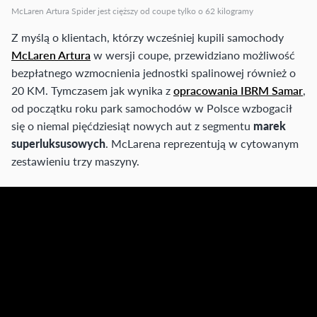
McLaren Artura Spider jest cięższy od coupe tylko o 62 kilogramy
Z myślą o klientach, którzy wcześniej kupili samochody
McLaren Artura
w wersji coupe, przewidziano możliwość
bezpłatnego wzmocnienia jednostki spalinowej również o
20 KM. Tymczasem jak wynika z
opracowania IBRM Samar
,
od początku roku park samochodów w Polsce wzbogacił
się o niemal pięćdziesiąt nowych aut z segmentu
marek
superluksusowych
. McLarena reprezentują w cytowanym
zestawieniu trzy maszyny.