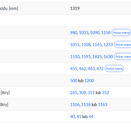
jazdu [mm]
1319
980
,
1033
,
1090
,
1158
Pokaż więcej
1055
,
1108
,
1165
,
1233
Pokaż więce
1510
,
1595
,
1625
,
1630
Pokaż więce
455
,
462
,
463
,
472
Pokaż więcej
500
lub
1200
litry]
265
,
309
,
311
lub
352
itry]
1106
,
1118
lub
1163
40
,
41
lub
44