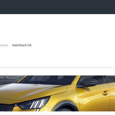
niczne
Hatchback-5d