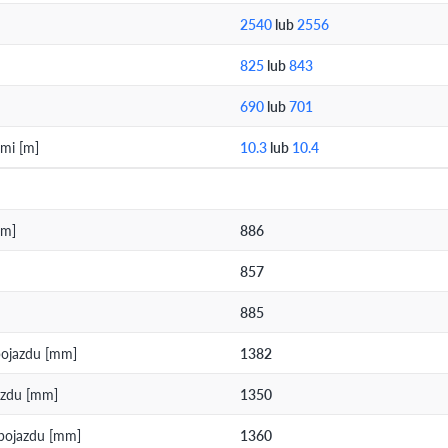
2540
lub
2556
825
lub
843
690
lub
701
mi [m]
10.3
lub
10.4
mm]
886
857
885
pojazdu [mm]
1382
jazdu [mm]
1350
 pojazdu [mm]
1360