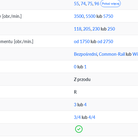
55
,
74
,
75
,
96
Pokaż więcej
[obr./min.]
3500
,
5500
lub
5750
118
,
205
,
230
lub
250
entu [obr./min.]
od 1750
lub
od 2750
Bezpośredni
,
Common-Rail
lub
Wi
0
lub
1
Z przodu
R
3
lub
4
3/4
lub
4/4