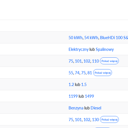
50 kWh
,
54 kWh
,
BlueHDi 100 S
Elektryczny
lub
Spalinowy
75
,
101
,
102
,
110
Pokaż więcej
55
,
74
,
75
,
81
Pokaż więcej
1.2
lub
1.5
1199
lub
1499
Benzyna
lub
Diesel
75
,
101
,
102
,
130
Pokaż więcej