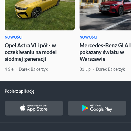
NOWOŚCI
NOWOŚCI
Opel Astra VI i pół - w
Mercedes-Benz GLA I
oczekiwaniu na model
pokazany światu w
siódmej generacji
Warszawie
4 Sie
Darek Balcerzyk
31 Lip
Darek Balcerzyk
Pobierz aplikację