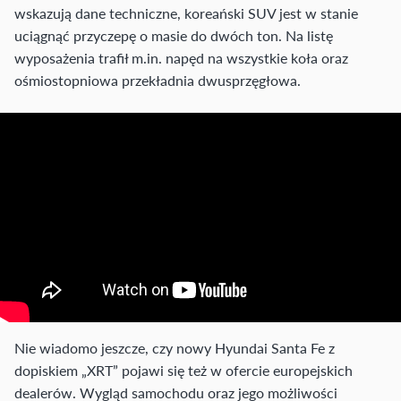
wskazują dane techniczne, koreański SUV jest w stanie
uciągnąć przyczepę o masie do dwóch ton. Na listę
wyposażenia trafił m.in. napęd na wszystkie koła oraz
ośmiostopniowa przekładnia dwusprzęgłowa.
Nie wiadomo jeszcze, czy nowy Hyundai Santa Fe z
dopiskiem „XRT” pojawi się też w ofercie europejskich
dealerów. Wygląd samochodu oraz jego możliwości