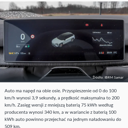
Źródło: IBRM Samar
Auto ma napęd na obie osie. Przyspieszenie od 0 do 100
km/h wynosi 3,9 sekundy, a prędkość maksymalna to 200
km/h. Zasięg wersji z mniejszą baterią 75 kWh według
producenta wynosi 340 km, a w wariancie z baterią 100
kWh auto powinno przejechać na jednym naładowaniu do
509 km.