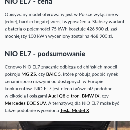
NIO EL7 - cena
Opisywany model oferowany jest w Polsce wyłącznie w
jednej, bardzo bogatej wersji wyposażenia. Słabszy wariant
z baterią o pojemności 75 kWh kosztuje 426 900 zł, zaś
mocniejszy 100 kWh wyceniony został na 468 900 zł.
NIO EL7 - podsumowanie
Cenowo NIO EL7 znacznie odbiega od chińskich modeli
pokroju
MG ZS
, czy
BAIC 5
, które próbują podbić rynek
cenami sporo niższymi od dostępnych w Europie
konkurentów. NIO EL7 jest nieco tańsze niż podobne
wielkością i osiągami
Audi Q8 e-tron
,
BMW iX
, czy
Mercedes EQE SUV
. Alternatywą dla NIO EL7 może być
także podobnie wyceniona
Tesla Model X
.