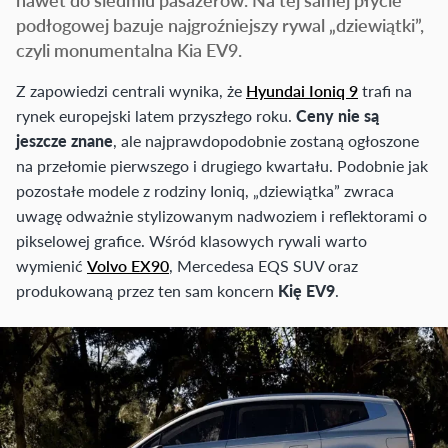
podłogowej bazuje najgroźniejszy rywal „dziewiątki”,
czyli monumentalna Kia EV9.
Z zapowiedzi centrali wynika, że
Hyundai Ioniq 9
trafi na
rynek europejski latem przyszłego roku.
Ceny nie są
jeszcze znane
, ale najprawdopodobnie zostaną ogłoszone
na przełomie pierwszego i drugiego kwartału. Podobnie jak
pozostałe modele z rodziny Ioniq, „dziewiątka” zwraca
uwagę odważnie stylizowanym nadwoziem i reflektorami o
pikselowej grafice. Wśród klasowych rywali warto
wymienić
Volvo EX90
, Mercedesa EQS SUV oraz
produkowaną przez ten sam koncern
Kię EV9
.