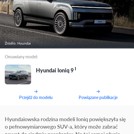
Źródło: Hyundai
Omawiany model:
I
Hyundai Ioniq 9
Przejdź do modelu
Powiązane publikacje
Hyundaiowska rodzina modeli Ioniq powiększyła się
o pełnowymiarowego SUV-a, który może zabrać
nawet do siedmiu pasażerów. Na tej samej płycie