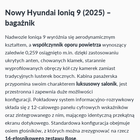
Nowy Hyundai Ioniq 9 (2025) –
bagażnik
Nadwozie Ioniqa 9 wyróżnia się aerodynamicznym
kształtem, a
współczynnik oporu powietrza
wynoszący
zaledwie 0,259 osiągnięto m.in. dzięki zastosowaniu
ukrytych anten, chowanych klamek, starannie
wyprofilowanych obręczy kół czy kamerek zamiast
tradycyjnych lusterek bocznych. Kabina pasażerska
przypomina swoim charakterem
luksusowy salonik
, jest
przestronna i zapewnia duże możliwości
konfiguracji. Pokładowy system informacyjno-rozrywkowy
składa się z 12-calowego panelu cyfrowych wskaźników
oraz zintegrowanego z nim, mającego identyczną przekątną
ekranu dotykowego. Standardowa konfiguracja obejmuje
osiem głośników, z których można zrezygnować na rzecz
14-głosnikowego zestawu Bose
.