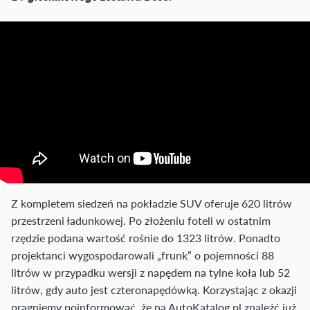
Z kompletem siedzeń na pokładzie SUV oferuje 620 litrów
przestrzeni ładunkowej. Po złożeniu foteli w ostatnim
rzędzie podana wartość rośnie do 1323 litrów. Ponadto
projektanci wygospodarowali „frunk” o pojemności 88
litrów w przypadku wersji z napędem na tylne koła lub 52
litrów, gdy auto jest czteronapędówką. Korzystając z okazji
pragniemy poinformować, że na AutoKatalog.pl znaleźć już