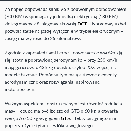
Za napęd odpowiada silnik V6 z podwójnym doładowaniem
(700 KM) wspomagany jednostką elektryczną (180 KM),
zintegrowaną z 8-biegową skrzynią
DCT
. Hybrydowy układ
pozwala także na jazdę wyłącznie w trybie elektrycznym –
zasięg ma wynosić do 25 kilometrów.
Zgodnie z zapowiedziami Ferrari, nowe wersje wyróżniają
się istotnie poprawioną aerodynamiką – przy 250 km/h
mają generować 435 kg docisku, czyli o 20% więcej niż
modele bazowe. Pomóc w tym mają aktywne elementy
aerodynamiczne oraz rozwiązania inspirowane
motorsportem.
Ważnym aspektem konstrukcyjnym jest również redukcja
masy – coupe ma być lżejsze od GTB o 60 kg, a otwarta
wersja A o 50 kg względem
GTS
. Efekty osiągnięto m.in.
poprzez użycie tytanu i włókna węglowego.