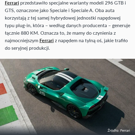
Ferrari
przedstawiło specjalne warianty modeli 296 GTB i
GTS, oznaczone jako Speciale i Speciale A. Oba auta
korzystają z tej samej hybrydowej jednostki napędowej
typu plug-in, która – według danych producenta – generuje
łącznie 880 KM. Oznacza to, że mamy do czynienia z
najmocniejszym
Ferrari
z napędem na tylną oś, jakie trafiło
do seryjnej produkcji.
Źródło: Ferrari