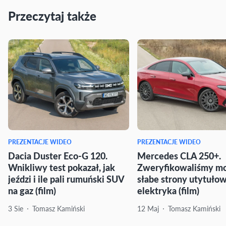
Przeczytaj także
PREZENTACJE WIDEO
PREZENTACJE WIDEO
Dacia Duster Eco-G 120.
Mercedes CLA 250+.
Wnikliwy test pokazał, jak
Zweryfikowaliśmy mo
jeździ i ile pali rumuński SUV
słabe strony utytuło
na gaz (film)
elektryka (film)
3 Sie
Tomasz Kamiński
12 Maj
Tomasz Kamiński