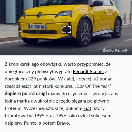
Źródło: Renault
Z kronikarskiego obowiązku warto przypomnieć, że
ubiegłoroczny plebiscyt wygrało
Renault Scenic
z
dorobkiem 329 punktów. W całej, liczącej już ponad
sześćdziesiąt lat historii konkursu „Car Of The Year”
dopiero po raz drugi
mamy do czynienia z sytuacją, aby
jedna marka dwukrotnie z rzędu sięgała po główne
trofeum. Wcześniej sztuki tej dokonał
Fiat
, który
triumfował w 1995 oraz 1996 roku dzięki sukcesom
najpierw Punto, a potem Bravo.