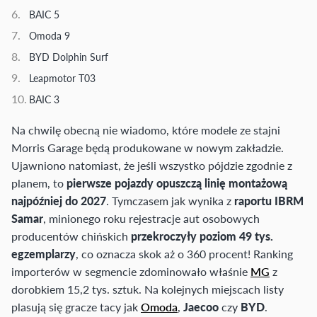
BAIC 5
Omoda 9
BYD Dolphin Surf
Leapmotor T03
BAIC 3
Na chwilę obecną nie wiadomo, które modele ze stajni
Morris Garage będą produkowane w nowym zakładzie.
Ujawniono natomiast, że jeśli wszystko pójdzie zgodnie z
planem, to
pierwsze pojazdy opuszczą linię montażową
najpóźniej do 2027
. Tymczasem jak wynika z
raportu IBRM
Samar
, minionego roku rejestracje aut osobowych
producentów chińskich
przekroczyły poziom 49 tys.
egzemplarzy
, co oznacza skok aż o 360 procent! Ranking
importerów w segmencie zdominowało właśnie
MG
z
dorobkiem 15,2 tys. sztuk. Na kolejnych miejscach listy
plasują się gracze tacy jak
Omoda
,
Jaecoo
czy
BYD
.