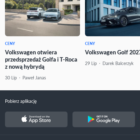
CENY
CENY
Volkswagen otwiera
Volkswagen Golf 2027
przedsprzedaż Golfa i T-Roca
29 Lip
Darek Balcerzyk
z nową hybrydą
30 Lip
Paweł Janas
Pobierz aplikację