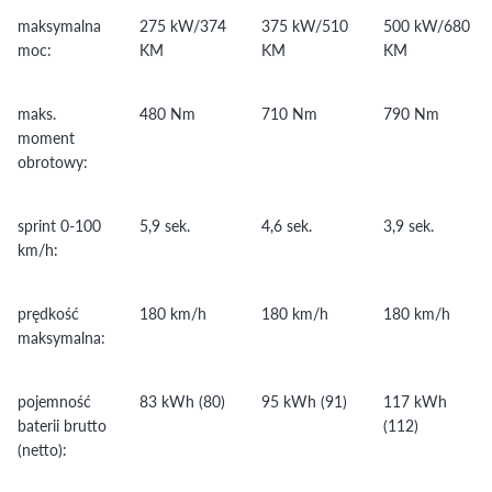
maksymalna
275 kW/374
375 kW/510
500 kW/680
moc:
KM
KM
KM
maks.
480 Nm
710 Nm
790 Nm
moment
obrotowy:
sprint 0-100
5,9 sek.
4,6 sek.
3,9 sek.
km/h:
prędkość
180 km/h
180 km/h
180 km/h
maksymalna:
pojemność
83 kWh (80)
95 kWh (91)
117 kWh
baterii brutto
(112)
(netto):