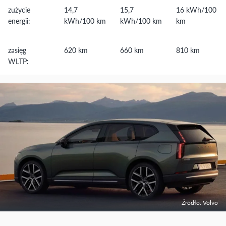
zużycie
14,7
15,7
16 kWh/100
energii:
kWh/100 km
kWh/100 km
km
zasięg
620 km
660 km
810 km
WLTP:
Źródło: Volvo