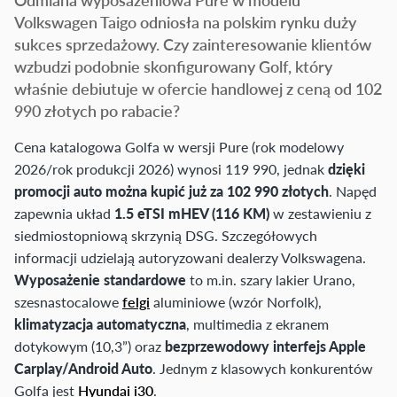
Volkswagen Taigo odniosła na polskim rynku duży
sukces sprzedażowy. Czy zainteresowanie klientów
wzbudzi podobnie skonfigurowany Golf, który
właśnie debiutuje w ofercie handlowej z ceną od 102
990 złotych po rabacie?
Cena katalogowa Golfa w wersji Pure (rok modelowy
2026/rok produkcji 2026) wynosi 119 990, jednak
dzięki
promocji auto można kupić już za 102 990 złotych
. Napęd
zapewnia układ
1.5 eTSI mHEV (116 KM)
w zestawieniu z
siedmiostopniową skrzynią DSG. Szczegółowych
informacji udzielają autoryzowani dealerzy Volkswagena.
Wyposażenie standardowe
to m.in. szary lakier Urano,
szesnastocalowe
felgi
aluminiowe (wzór Norfolk),
klimatyzacja automatyczna
, multimedia z ekranem
dotykowym (10,3”) oraz
bezprzewodowy interfejs Apple
Carplay/Android Auto
. Jednym z klasowych konkurentów
Golfa jest
Hyundai i30
.