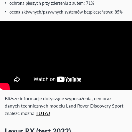
ochrona pieszych przy zderzeniu z autem: 71%
ocena aktywnych/pasywnych systemów bezpieczeństwa: 85%
Bliższe informacje dotyczące wyposażenia, cen oraz
danych technicznych modelu Land Rover Discovery Sport
znaleźć można
TUTAJ
Lexus RX (test 2022)