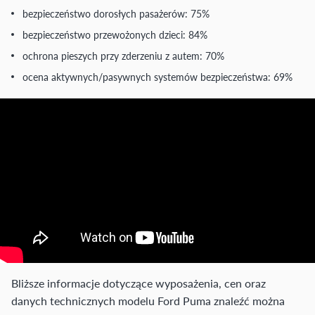
bezpieczeństwo dorosłych pasażerów: 75%
bezpieczeństwo przewożonych dzieci: 84%
ochrona pieszych przy zderzeniu z autem: 70%
ocena aktywnych/pasywnych systemów bezpieczeństwa: 69%
Bliższe informacje dotyczące wyposażenia, cen oraz
danych technicznych modelu Ford Puma znaleźć można