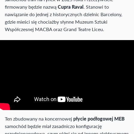
firmowany będzie nazwą
Cupra Raval
. Stanowi to
nawiązanie do jednej z historycznych dzielnic Barcelony,
gdzie mieści się chociażby słynne Muzeum Sztuki
Współczesnej MACBA oraz Grand Teatre Liceu.
Ten zbudowany na koncernowej
płycie podłogowej MEB
samochód będzie miał zasadniczo konfigurację
przednionapędową, czym różni się od innego elektrycznego