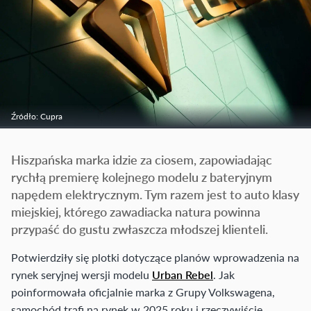
Źródło: Cupra
Hiszpańska marka idzie za ciosem, zapowiadając
rychłą premierę kolejnego modelu z bateryjnym
napędem elektrycznym. Tym razem jest to auto klasy
miejskiej, którego zawadiacka natura powinna
przypaść do gustu zwłaszcza młodszej klienteli.
Potwierdziły się plotki dotyczące planów wprowadzenia na
rynek seryjnej wersji modelu
Urban Rebel
. Jak
poinformowała oficjalnie marka z Grupy Volkswagena,
samochód trafi na rynek w 2025 roku i rzeczywiście