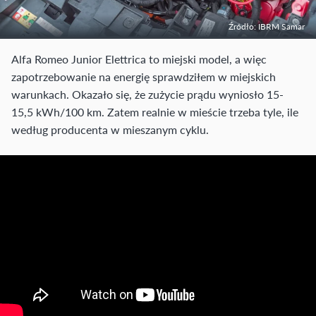
Źródło: IBRM Samar
Alfa Romeo Junior Elettrica to miejski model, a więc
zapotrzebowanie na energię sprawdziłem w miejskich
warunkach. Okazało się, że zużycie prądu wyniosło 15-
15,5 kWh/100 km. Zatem realnie w mieście trzeba tyle, ile
według producenta w mieszanym cyklu.