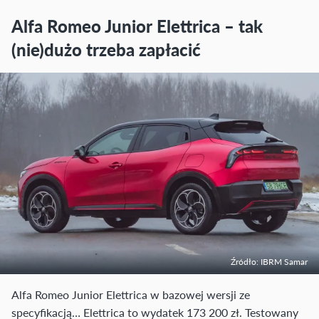
Alfa Romeo Junior Elettrica – tak
(nie)dużo trzeba zapłacić
Źródło: IBRM Samar
Alfa Romeo Junior Elettrica w bazowej wersji ze
specyfikacją… Elettrica to wydatek 173 200 zł. Testowany