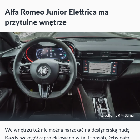
Alfa Romeo Junior Elettrica ma
przytulne wnętrze
Źródło: IBRM Samar
We wnętrzu też nie można narzekać na designerską nudę.
Każdy szczegół zaprojektowano w taki sposób, żeby dało