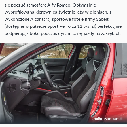
się poczuć atmosferę Alfy Romeo. Optymalnie
wyprofilowana kierownica świetnie leży w dłoniach, a
wykończone Alcantarą, sportowe fotele firmy Sabelt
(dostępne w pakiecie Sport Perfo za 12 tys. zł) perfekcyjnie
podpierają z boku podczas dynamicznej jazdy na zakrętach.
Źródło: IBRM Samar