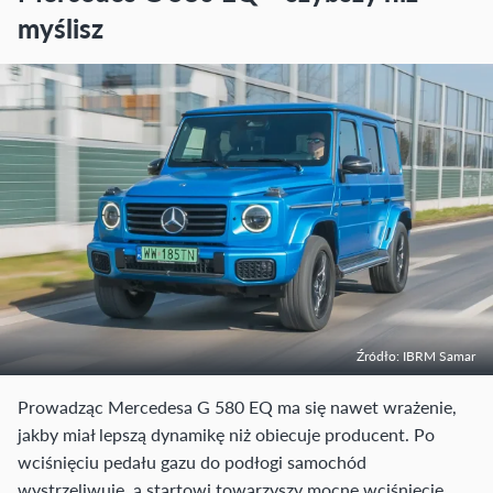
myślisz
Źródło: IBRM Samar
Prowadząc Mercedesa G 580 EQ ma się nawet wrażenie,
jakby miał lepszą dynamikę niż obiecuje producent. Po
wciśnięciu pedału gazu do podłogi samochód
wystrzeliwuje, a startowi towarzyszy mocne wciśnięcie