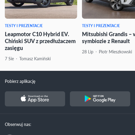
TESTY I PREZENTACJE
TESTY I PREZENTACJE
Leapmotor C10 Hybrid EV.
Mitsubishi Grandis – 
Chiński SUV z przedłużaczem
symbiozie z Renault
zasięgu
28 Lip
Piotr Mieszkowski
7 Sie
Tomasz Kamiński
Pobierz aplikację
Obserwuj nas: