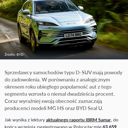
Źródło: BYD
Sprzedawcy samochodów typu D-SUV mają powody
do zadowolenia. W porównaniu z analogicznym
okresem roku ubiegłego popularność aut z tego
segmentu wzrosła o niemal dwadzieścia procent.
Coraz wyraźniej swoją obecność zaznaczają
producenci modeli MG HS oraz BYD Seal U.
Jak wynika z lektury
aktualnego raportu IBRM Samar
, do
końca września zarejestrowano w Polsce łącznie
63 659