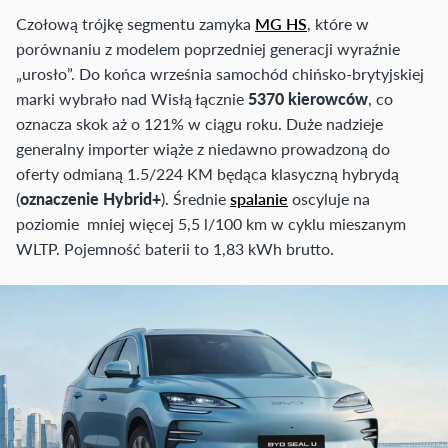
Czołową trójkę segmentu zamyka
MG HS
, które w
porównaniu z modelem poprzedniej generacji wyraźnie
„urosło”. Do końca września samochód chińsko-brytyjskiej
marki wybrało nad Wisłą łącznie
5370 kierowców
, co
oznacza skok aż o 121% w ciągu roku. Duże nadzieje
generalny importer wiąże z niedawno prowadzoną do
oferty odmianą 1.5/224 KM będąca klasyczną hybrydą
(
oznaczenie Hybrid+
). Średnie
spalanie
oscyluje na
poziomie mniej więcej 5,5 l/100 km w cyklu mieszanym
WLTP. Pojemność baterii to 1,83 kWh brutto.