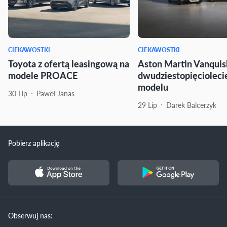
CIEKAWOSTKI
CIEKAWOSTKI
Toyota z ofertą leasingową na
Aston Martin Vanquis
modele PROACE
dwudziestopięcioleci
modelu
30 Lip
Paweł Janas
29 Lip
Darek Balcerzyk
Pobierz aplikację
Obserwuj nas: