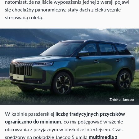
natomiast, że na liście wyposażenia jednej z wersji pojawi
się chociażby panoramiczny, stały dach z elektrycznie
sterowaną roletą.
Źródło: Jaecoo
W kabinie pasażerskiej
liczbę tradycyjnych przycisków
ograniczono do minimum
, co ma potęgować wrażenie
obcowania z przyjaznym w obsłudze interfejsem. Czas
spędzony na pokładzie Jaecoo 5 umilą
multimedia z