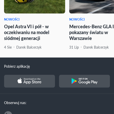
NOWOŚCI
NOWOŚCI
Opel Astra VI i pół - w
Mercedes-Benz GLA I
oczekiwaniu na model
pokazany światu w
siódmej generacji
Warszawie
4 Sie
Darek Balcerzyk
31 Lip
Darek Balcerzyk
Pobierz aplikację
Obserwuj nas: