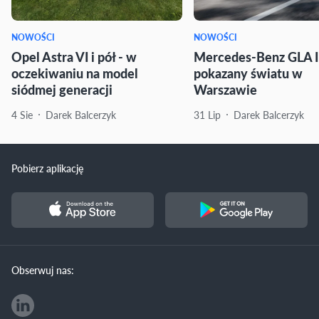
NOWOŚCI
NOWOŚCI
Opel Astra VI i pół - w
Mercedes-Benz GLA I
oczekiwaniu na model
pokazany światu w
siódmej generacji
Warszawie
4 Sie
Darek Balcerzyk
31 Lip
Darek Balcerzyk
Pobierz aplikację
Obserwuj nas: