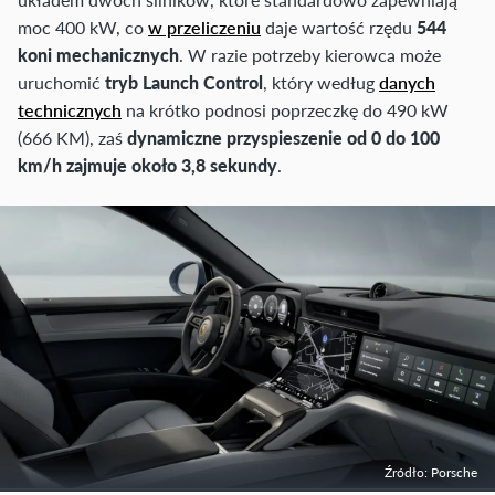
moc 400 kW, co
w przeliczeniu
daje wartość rzędu
544
koni mechanicznych
. W razie potrzeby kierowca może
uruchomić
tryb Launch Control
, który według
danych
technicznych
na krótko podnosi poprzeczkę do 490 kW
(666 KM), zaś
dynamiczne przyspieszenie od 0 do 100
km/h zajmuje około 3,8 sekundy
.
Źródło: Porsche