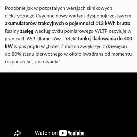
Podobnie jak w pozostałych wersjach silnikowych
elektrycznego Cayenne nowy wariant dysponuje zestawem
akumulatorów trakcyjnych o pojemności 113 kWh brutto
.
Realny
zasięg
według cyklu pomiarowego WLTP oscyluje w
granicach 653 kilometrów. Dzięki f
unkcji ładowania do 400
kW
zapas prądu w „baterii” można zwiększyć z dziesięciu
do 80% stanu pierwotnego w około kwadrans od momentu
rozpoczęcia „tankowania”.