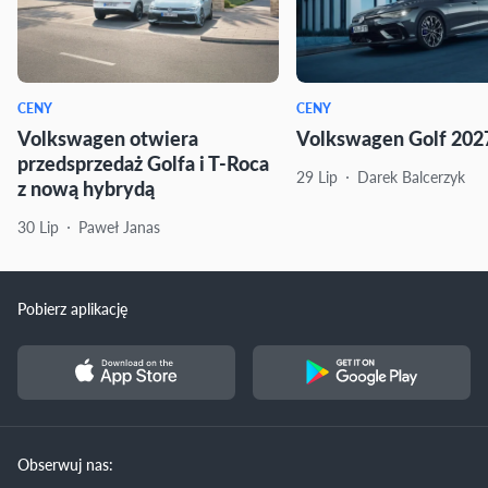
CENY
CENY
Volkswagen otwiera
Volkswagen Golf 2027
przedsprzedaż Golfa i T-Roca
29 Lip
Darek Balcerzyk
z nową hybrydą
30 Lip
Paweł Janas
Pobierz aplikację
Obserwuj nas: