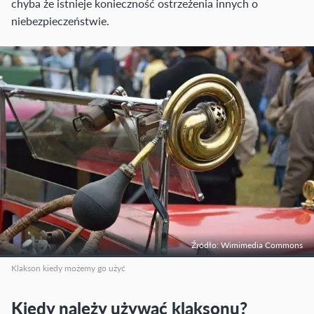
chyba że istnieje konieczność ostrzeżenia innych o
niebezpieczeństwie.
Źródło: Wimimedia Commons
Klakson kiedy możemy go użyć
Kiedy należy używać klaksonu?