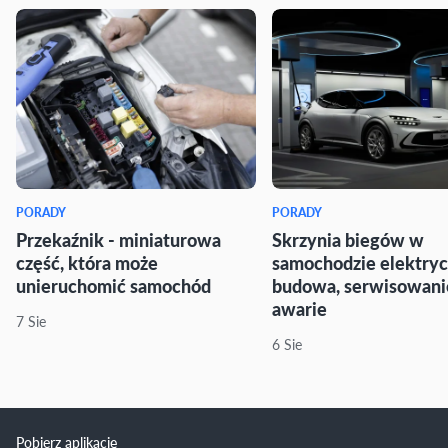
PORADY
PORADY
Przekaźnik - miniaturowa
Skrzynia biegów w
część, która może
samochodzie elektry
unieruchomić samochód
budowa, serwisowani
awarie
7 Sie
6 Sie
Pobierz aplikację