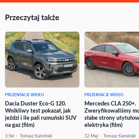
Przeczytaj także
PREZENTACJE WIDEO
PREZENTACJE WIDEO
Dacia Duster Eco-G 120.
Mercedes CLA 250+.
Wnikliwy test pokazał, jak
Zweryfikowaliśmy mo
jeździ i ile pali rumuński SUV
słabe strony utytuło
na gaz (film)
elektryka (film)
3 Sie
Tomasz Kamiński
12 Maj
Tomasz Kamiński