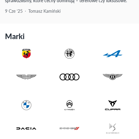
sprawdziliśmy, które cechy dominują – terenowe czy luksusowe.
9 Cze ‘25
Tomasz Kamiński
Marki